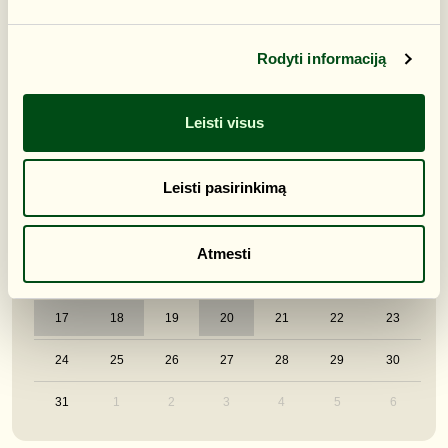
Ši savaitė
Šis mėnuo
Visos datos
Rodyti informaciją
RUGPJŪTIS 2026
Leisti visus
PR
AN
TR
KT
PN
ŠT
S
Leisti pasirinkimą
27
28
29
30
31
1
2
3
4
5
6
7
8
9
Atmesti
10
11
12
13
14
15
16
17
18
19
20
21
22
23
24
25
26
27
28
29
30
31
1
2
3
4
5
6