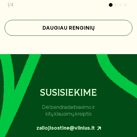
1/4
DAUGIAU RENGINIŲ
SUSISIEKIME
Dėl bendradarbiavimo ir
kitų klausimų kreiptis
zaliojisostine@vilnius.lt