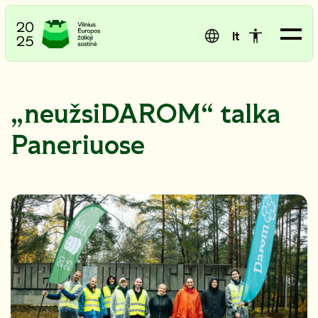
lt
„neužsiDAROM“ talka
Paneriuose