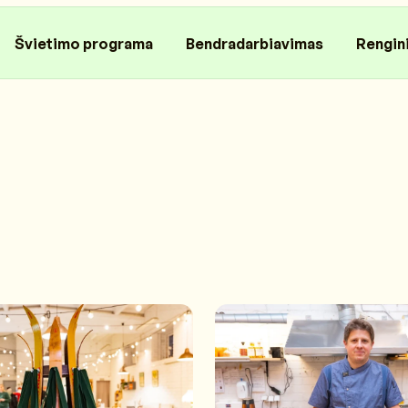
Švietimo programa
Bendradarbiavimas
Rengin