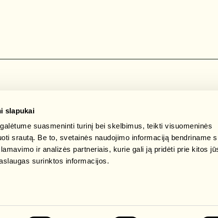
i slapukai
alėtume suasmeninti turinį bei skelbimus, teikti visuomeninės
zuoti srautą. Be to, svetainės naudojimo informaciją bendriname 
mavimo ir analizės partneriais, kurie gali ją pridėti prie kitos jū
aslaugas surinktos informacijos.