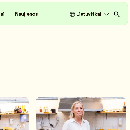
iai
Naujienos
Lietuviškai