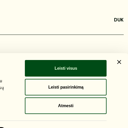
DUK
Leisti visus
su
Leisti pasirinkimą
sų
Atmesti
Organizuoja: