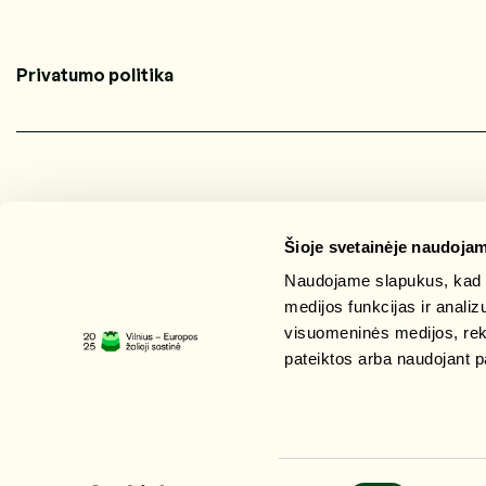
Privatumo politika
Šioje svetainėje naudojam
Naudojame slapukus, kad g
medijos funkcijas ir anali
visuomeninės medijos, rekla
pateiktos arba naudojant p
© Vilnius žalioji sostinė