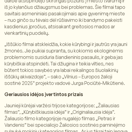
darbe atsispindėjo skirtingas požiūris į miesto tvarumą ir
iš jo kylančius džiaugsmus bei problemas. Šie filmai tapo
savitais asmeniniais pasakojimais apie gyvenimą mieste
– nuo ginčo su tėvais dėl rūšiavimo iki bandymo pakeisti
kasdienius įpročius, atsisakant greitosios mados ar
vienkartinių puodelių.
„Iššūkio filmai atskleidžia, kokie kūrybingi ir jautrūs yra jauni
žmonės. Jie puikiai supranta, su kokiomis ekologinėmis
problemomis susiduria šiandieninis pasaulis, ir geba jas
kūrybiškai atspindėti. Tai džiugina ir teikia vilties, nes
būtent tokios savybės yra labai reikalingos šiuolaikinių
iššūkių akivaizdoje“, – sako „Vilnius – Europos žalioji
sostinė 2025“ projekto vadovė Jurga Pociūtė-Mikūtienė.
Geriausios idėjos įvertintos prizais
Jaunieji kūrėjai varžėsi trijose kategorijose: „Žaliausias
filmas“, „Kūrybiškiausia idėja“ ir „Originaliausia idėja“.
Žaliausio filmo kategorijoje nugalėjo filmas „Petras ir
Vandenis“ bei specialiojo Žaliosios sostinės paminėjimo
sulaukė mokinių kategorijos filmas „Ar jus tikrai taip lengva