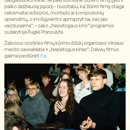
daugiasluoksniškai, ne paviršutiniškai. Būtent filmų gylis ir
paliko didžiausią įspūdį – nuostabu, kai žiūrint filmą staiga
nebematai režisūros, montažo ar kompozicinių
sprendimų, o imi išgyventi ir apmąstyti tai, kas jais
vaizduojama“, – sako „Nepatogaus kino“ programos
sudarytoja Rugilė Pranculytė.
Žaliosios sostinės filmų kūrimo iššūkį organizavo Vilniaus
miesto savivaldybė ir „Nepatogus kinas“. Dalyvių filmus
galima peržiūrėti
čia.