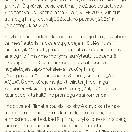
įtikinti?“. Šių kūrėjų laukia kvietimai į didžiuosius Lietuvos
kino festivalius „Scanorama 2025“, VDFF 2025, Vilniaus
trumpųjų filmų festivalį 2025, „Kino pavasarį 2026“ ir
„Nepatogų kiną 2026“.
Kūrybiškiausios idėjos kategorijoje laimėjo filmų „Užkibom
tai mes“ autoriai moksleivių grupėje ir „Siūlės ir ūsai“
jaunuolių iki 23 metų grupėje. Jų laukia eksperimentinio
analoginio filmavimo mokymai su Vytautu Juozėnu iš
„Spongė Lab“. Originaliausios idėjos kategorijoje
nugalėtojais tapo moksleiviai, sukūrę filmą
„Neišgelbėjau“, ir jaunuoliai iki 23 metų su darbu „AD
AQUA“. Šiems kūrėjams įteikti bilietai į Free Finga
koncertą, vyksiantį gruodžio 5 dieną „Žalgirio“ arenoje
Kaune, bei kita kultūrinė pramoga visai komandai.
„Apdovanoti filmai labiausiai išsiskyrė kūrybišku temos
atskleidimu ir sugebėjimu kurti rišlų pasakojimą bei
atmosferą. Jautėsi, kad šių filmų kūrybai buvo skirta daug
laiko ir įdėta daug darbo, problema užčiuopta