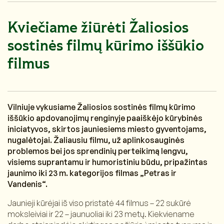
Kviečiame žiūrėti Žaliosios
sostinės filmų kūrimo iššūkio
filmus
Vilniuje vykusiame Žaliosios sostinės filmų kūrimo
iššūkio apdovanojimų renginyje paaiškėjo kūrybinės
iniciatyvos, skirtos jauniesiems miesto gyventojams,
nugalėtojai. Žaliausiu filmu, už aplinkosauginės
problemos bei jos sprendinių perteikimą lengvu,
visiems suprantamu ir humoristiniu būdu, pripažintas
jaunimo iki 23 m. kategorijos filmas „Petras ir
Vandenis“.
Jaunieji kūrėjai iš viso pristatė 44 filmus – 22 sukūrė
moksleiviai ir 22 – jaunuoliai iki 23 metų. Kiekviename