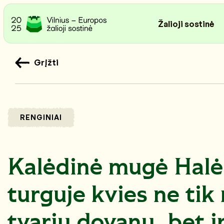
Žalioji sostinė
Grįžti
RENGINIAI
Kalėdinė mugė Halė
turguje kvies ne tik 
tvarių dovanų, bet i