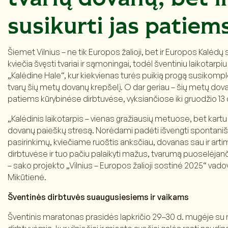
susikurti jas patiem
Šiemet Vilnius – ne tik Europos žalioji, bet ir Europos Kalėdų s
kviečia švęsti tvariai ir sąmoningai, todėl šventiniu laikotarpi
„Kalėdine Hale“, kur kiekvienas turės puikią progą susikompl
tvarų šių metų dovanų krepšelį. O dar geriau – šių metų dov
patiems kūrybinėse dirbtuvėse, vyksiančiose iki gruodžio 13 
„Kalėdinis laikotarpis – vienas gražiausių metuose, bet kartu 
dovanų paieškų stresą. Norėdami padėti išvengti spontaniškų
pasirinkimų, kviečiame ruoštis anksčiau, dovanas sau ir arti
dirbtuvėse ir tuo pačiu palaikyti mažus, tvarumą puoselėjan
– sako projekto „Vilnius – Europos žalioji sostinė 2025“ vad
Mikūtienė.
Šventinės dirbtuvės suaugusiesiems ir vaikams
Šventinis maratonas prasidės lapkričio 29–30 d. mugėje su 