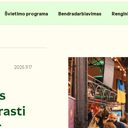
Švietimo programa
Bendradarbiavimas
Rengin
2025 11 17
s
rasti
r