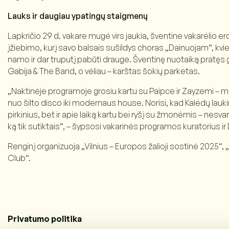
Lauks ir daugiau ypatingų staigmenų
Lapkričio 29 d. vakare mugė virs jaukia, šventine vakarėlio e
įžiebimo, kurį savo balsais sušildys choras „Dainuojam“, kv
namo ir dar truputį pabūti drauge. Šventinę nuotaiką pratęs
Gabija & The Band, o vėliau – karštas šokių parketas.
„Naktinėje programoje grosiu kartu su Paipce ir Zayzemi –
nuo šilto disco iki modernaus house. Norisi, kad Kalėdų lauk
pirkinius, bet ir apie laiką kartu bei ryšį su žmonėmis – nesvar
ką tik sutiktais“, – šypsosi vakarinės programos kuratorius i
Renginį organizuoja „Vilnius – Europos žalioji sostinė 2025“, 
Club“.
Privatumo politika