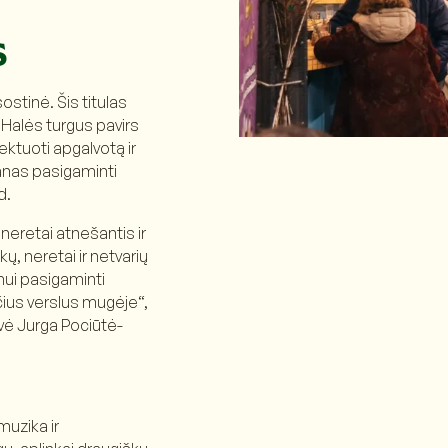
s
ostinė. Šis titulas
u Halės turgus pavirs
ektuoti apgalvotą ir
anas pasigaminti
d.
neretai atnešantis ir
, neretai ir netvarių
mui pasigaminti
čius verslus mugėje“,
ovė Jurga Pociūtė-
muzika ir