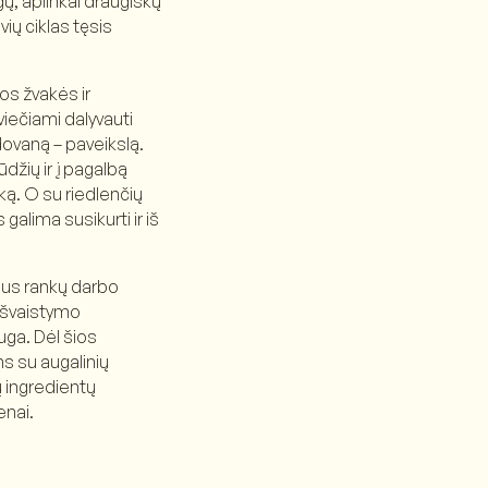
gų, aplinkai draugiškų
ių ciklas tęsis
os žvakės ir
viečiami dalyvauti
dovaną – paveikslą.
džių ir į pagalbą
ą. O su riedlenčių
lima susikurti ir iš
nius rankų darbo
 švaistymo
uga. Dėl šios
s su augalinių
ų ingredientų
enai.