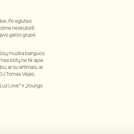
rdve. Po eglutės
iesime neskubėti
 gyvo garso grupė
 mūsų muzika banguos
imas būtų ne tik apie
bu, ar su artimais, ar
r DJ Tomas Vėjas.
„Luz Love“ ir „Youngs