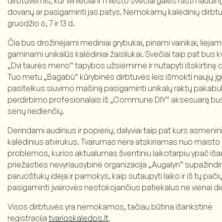
dirbtuvėmis, kur vilniečiai ir miesto svečiai galės rasti naudin
dovanų ar pasigaminti jas patys. Nemokamų kalėdinių dirbtuv
gruodžio 6, 7 ir 13 d.
Čia bus drožinėjami mediniai grybukai, pinami vainikai, liejam
gaminami unikalūs kalėdiniai žaisliukai. Svečiai taip pat bus k
„Dvi taurės meno“ tapybos užsiėmime ir nutapyti išskirtinę 
Tuo metu „Bagabù“ kūrybinės dirbtuvės leis išmokti naujų įgū
pasitelkus siuvimo mašiną pasigaminti unikalų raktų pakabuk
perdirbimo profesionalais iš „Commune DIY“ aksesuarą bus ga
senų riedlenčių.
Derindami audinius ir popierių, dalyviai taip pat kurs asmeni
kalėdinius atvirukus. Tvarumas nėra atskiriamas nuo maisto
problemos, kurios aktualumas šventiniu laikotarpiu ypač iša
priežasties nevyriausybinė organizacija „Augalyn“ supažindin
paruoštukų idėja ir pamokys, kaip sutaupyti laiko ir iš tų pači
pasigaminti įvairovės nestokojančius patiekalus ne vienai di
Visos dirbtuvės yra nemokamos, tačiau būtina išankstinė
registracija
tvarioskaledos.lt
.