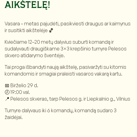
AIKŠTELĘ!
Vasara – metas pajudėti, pasikviesti draugus ar kaimynus
ir susitikti aikštelėje 🏀
Kviečiame 12–20 metų dalyvius suburti komandą ir
sudalyvauti draugiškame 3×3 krepšinio turnyre Pelesos
skvero atidarymo šventėje.
Tai proga išbandyti naują aikštelę, pasivaržyti su kitomis
komandomis ir smagiai praleisti vasaros vakarą kartu.
📅 Birželio 29 d.
🕖 19:00 val.
📍 Pelesos skveras, tarp Pelesos g. ir Liepkalnio g., Vilnius
Turnyre dalyvaus iki 6 komandų, komandą sudaro 3
žaidėjai.