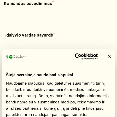
*
Komandos pavadinimas
*
1 dalyvio vardas pavardė
*
2 dalyvio vardas pavardė
Šioje svetainėje naudojami slapukai
Naudojame slapukus, kad galėtume suasmeninti turinį
bei skelbimus, teikti visuomeninės medijos funkcijas ir
analizuoti srautą. Be to, svetainės naudojimo informaciją
*
3 dalyvio vardas pavardė
bendriname su visuomeninės medijos, reklamavimo ir
analizės partneriais, kurie gali ją pridėti prie kitos jūsų
pateiktos arba naudojant paslaugas surinktos