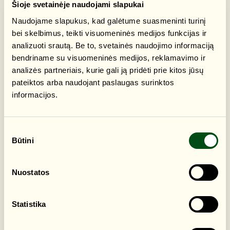
Šioje svetainėje naudojami slapukai
Europos kraštovaizdžio dieną ir susitikti Kraštotvarkos ir
agroverslo technologijų katedroje
Naudojame slapukus, kad galėtume suasmeninti turinį
bei skelbimus, teikti visuomeninės medijos funkcijas ir
🌍 Doc. dr. Ričardas Skorupskas, VU CHGF GI, skaitys
analizuoti srautą. Be to, svetainės naudojimo informaciją
pranešimą apie Lietuvos kraštovaizdžio pažinimą ir
bendriname su visuomeninės medijos, reklamavimo ir
tvarkymą, daugiau sužinosite apie medžių alėjas, grindinių
analizės partneriais, kurie gali ją pridėti prie kitos jūsų
ilgaamžiškumą, augalų parinkimo strategijas, sodo
pateiktos arba naudojant paslaugas surinktos
inžinerijos naujienas.
informacijos.
📅 2025 m. spalio 28 d. 12-14.30 val.
📍 Kraštotvarkos ir agroverslo technologijų katedra (Dvaro
g. 1, 2 korpusas, Buivydiškės, Vilniaus r.)
Sutikimo
Būtini
pasirinkimas
ADRESAS
Dvaro g. 1
Nuostatos
Statistika