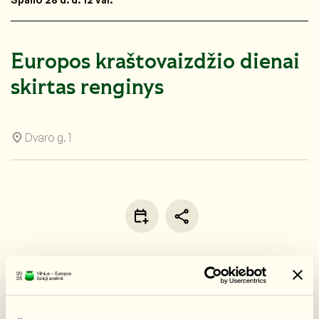
Europos kraštovaizdžio dienai
skirtas renginys
Dvaro g. 1
APIE
🌿 Vilniaus kolegija su partneriais kviečia paminėti