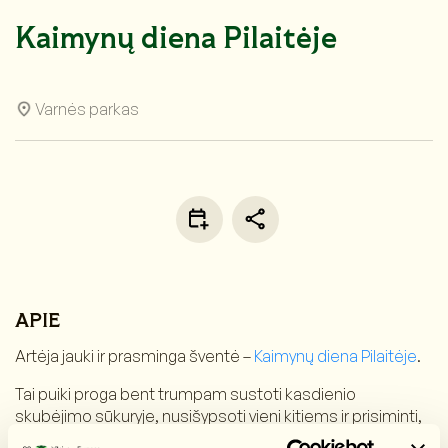
Kaimynų diena Pilaitėje
Varnės parkas
APIE
Artėja jauki ir prasminga šventė –
Kaimynų diena Pilaitėje
.
Tai puiki proga bent trumpam sustoti kasdienio
skubėjimo sūkuryje, nusišypsoti vieni kitiems ir prisiminti,
kad kaimynystė prasideda nuo paprasto žmogiško ryšio.