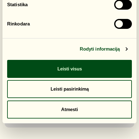
Varnės parkas
Statistika
Rinkodara
Rodyti informaciją
Leisti visus
Leisti pasirinkimą
Atmesti