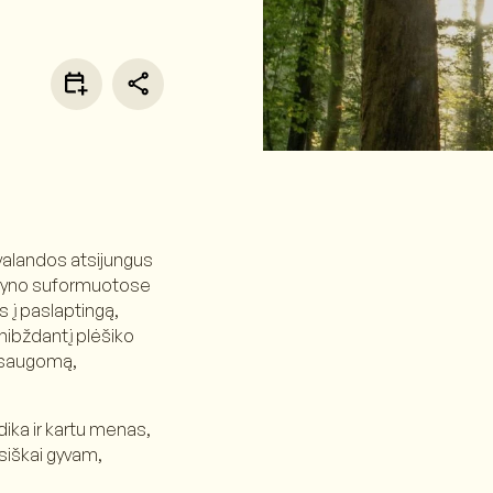
 valandos atsijungus
ledyno suformuotose
s į paslaptingą,
nibždantį plėšiko
vų saugomą,
ka ir kartu menas,
usiškai gyvam,