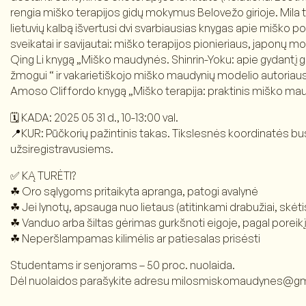
rengia miško terapijos gidų mokymus Belovežo girioje. Mila tai
lietuvių kalbą išvertusi dvi svarbiausias knygas apie miško 
sveikatai ir savijautai: miško terapijos pionieriaus, japonų 
Qing Li knygą „Miško maudynės. Shinrin-Yoku: apie gydantį 
žmogui “ ir vakarietiškojo miško maudynių modelio autoriaus
Amoso Cliffordo knygą „Miško terapija: praktinis miško ma
🗓️ KADA: 2025 05 31 d., 10-13:00 val.
📍KUR: Pūčkorių pažintinis takas. Tikslesnės koordinatės b
užsiregistravusiems.
✅ KĄ TURĖTI?
☘︎ Oro sąlygoms pritaikyta apranga, patogi avalynė
☘︎ Jei lynotų, apsauga nuo lietaus (atitinkami drabužiai, skėti
☘︎ Vanduo arba šiltas gėrimas gurkšnoti eigoje, pagal poreikį
☘︎ Neperšlampamas kilimėlis ar patiesalas prisėsti
Studentams ir senjorams – 50 proc. nuolaida.
Dėl nuolaidos parašykite adresu milosmiskomaudynes@gm