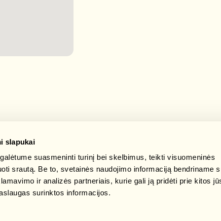
i slapukai
alėtume suasmeninti turinį bei skelbimus, teikti visuomeninės
zuoti srautą. Be to, svetainės naudojimo informaciją bendriname 
mavimo ir analizės partneriais, kurie gali ją pridėti prie kitos jū
aslaugas surinktos informacijos.