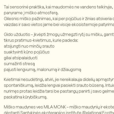
Tai sensorinė praktika, kai maudomės ne vandens telkinyje,
panyrame į miško atmosferą.
Gilesnis miško pažinimas, kai per pojūčius ir žinias atsiveria
vaizdas ir savo vietos jame bei visoje ekosistemoje patyrim
Gido užduotis – įkvėpti žmogų užmegzti ryšį su mišku, gam
tikrus pratimus-kvietimus, kurie padeda:
atsijungti nuo minčių srauto
suaktyvinti kūno pojūčius
giliai atsipalaiduoti
sumažinti stresą
pajusti lengvumą, malonumą ir džiaugsmą
Kvietimai nesudėtingi, atviri, jie nereikalauja didelių apmąst
spontaniškumą, leidžia lengvai pasiekti srauto būseną. Intui
nurimęs protas leidžia tarsi be pastangų panirti į savo gelmes 
paskatina kūrybiškumą.
Miško maudynes ves MILA MONK – miško maudynių ir ekoter
dėstanti Santykinės ekoterapijos isntitute (Relational Ecothe