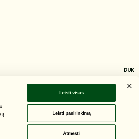
DUK
Leisti visus
su
Leisti pasirinkimą
sų
Atmesti