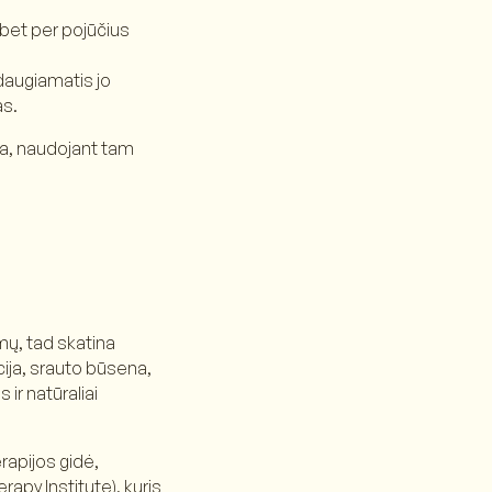
 bet per pojūčius
 daugiamatis jo
as.
ta, naudojant tam
ymų, tad skatina
cija, srauto būsena,
ir natūraliai
apijos gidė,
rapy Institute), kuris