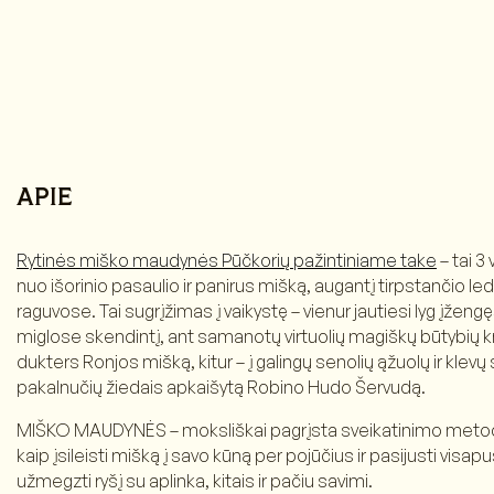
APIE
Rytinės miško maudynės Pūčkorių pažintiniame take
– tai 3
nuo išorinio pasaulio ir panirus mišką, augantį tirpstančio 
raguvose. Tai sugrįžimas į vaikystę – vienur jautiesi lyg įžengę
miglose skendintį, ant samanotų virtuolių magiškų būtybių k
dukters Ronjos mišką, kitur – į galingų senolių ąžuolų ir kle
pakalnučių žiedais apkaišytą Robino Hudo Šervudą.
MIŠKO MAUDYNĖS – moksliškai pagrįsta sveikatinimo metodi
kaip įsileisti mišką į savo kūną per pojūčius ir pasijusti visap
užmegzti ryšį su aplinka, kitais ir pačiu savimi.