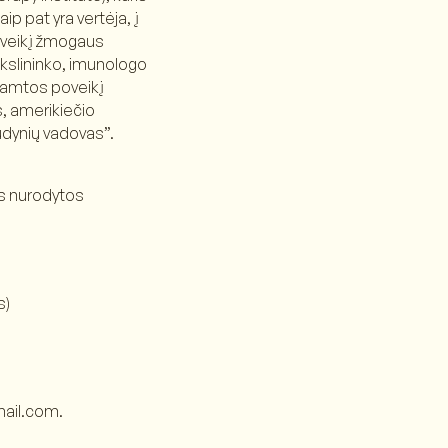
p pat yra vertėja, į
poveikį žmogaus
mokslininko, imunologo
gamtos poveikį
, amerikiečio
udynių vadovas”.
us nurodytos
s)
ail.com.