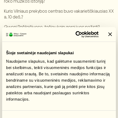
roko muzikos istoriją?
Kuris Vilniaus prekybos centras buvo vakarietiškiausias XX
a. 10 deš.?
Gyveni Pašilaičiuose, tačiau kaip gerai juos pažįsti?
Vilniaus Pašilaičių rajonas gali nustebinti tiek
besidominčius architektūra, urbanistika, tiek ir pačius
rajono gyventojus.
Šioje svetainėje naudojami slapukai
Kviečiame artimesnei pažinčiai į turą kartu su gidu,
muziejininku Artūru Savko, kuris čia gyvena jau 30 metų ir
Naudojame slapukus, kad galėtume suasmeninti turinį
Pašilaičius pažino ne tik per savo patirtį, bet ir daug laiko
bei skelbimus, teikti visuomeninės medijos funkcijas ir
praleidęs archyvuose tyrinėjant šio rajono istoriją ir
analizuoti srautą. Be to, svetainės naudojimo informaciją
įdomius faktus.
bendriname su visuomeninės medijos, reklamavimo ir
analizės partneriais, kurie gali ją pridėti prie kitos jūsų
Turo metu ne tik lankysime skirtingus mikrorajonus,
pateiktos arba naudojant paslaugas surinktos
atrasime įdomias vietas, bet ir gilinsimės į Pašilaičių
identitetą – su kuo gyventojams asocijuojasi šis rajonas?
informacijos.
Taip pat kviesime į Pašilaičius pažvelgti ne kasdienio
praeivio, o jo bendrakūrėjo akimis – kas man čia patinka,
Sutikimo