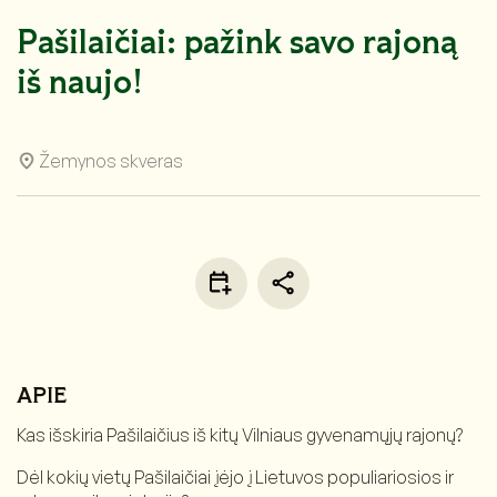
Pašilaičiai: pažink savo rajoną
iš naujo!
Žemynos skveras
APIE
Kas išskiria Pašilaičius iš kitų Vilniaus gyvenamųjų rajonų?
Dėl kokių vietų Pašilaičiai įėjo į Lietuvos populiariosios ir