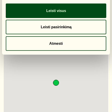
https://forms.gle/Z2Uk4huVvi9gCM5HA
Leisti visus
ADRESAS
Žalieji ežerai
Leisti pasirinkimą
Atmesti