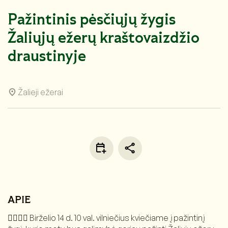
Pažintinis pėsčiųjų žygis
Žaliųjų ežerų kraštovaizdžio
draustinyje
Žalieji ežerai
APIE
🚶‍♀️🚶‍♂️ Birželio 14 d. 10 val. vilniečius kviečiame į pažintinį