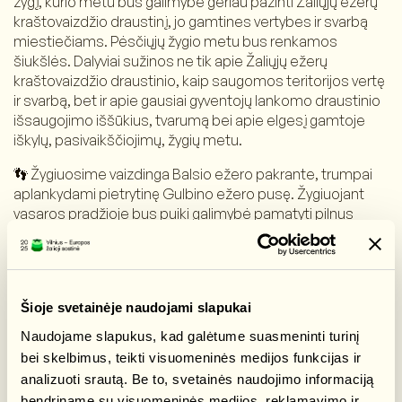
žygį, kurio metu bus galimybė geriau pažinti Žaliųjų ežerų
kraštovaizdžio draustinį, jo gamtines vertybes ir svarbą
miestiečiams. Pėsčiųjų žygio metu bus renkamos
šiukšlės. Dalyviai sužinos ne tik apie Žaliųjų ežerų
kraštovaizdžio draustinio, kaip saugomos teritorijos vertę
ir svarbą, bet ir apie gausiai gyventojų lankomo draustinio
išsaugojimo iššūkius, tvarumą bei apie elgesį gamtoje
iškylų, pasivaikščiojimų, žygių metu.
👣 Žygiuosime vaizdinga Balsio ežero pakrante, trumpai
aplankydami pietrytinę Gulbino ežero pusę. Žygiuojant
vasaros pradžioje bus puiki galimybė pamatyti pilnus
gyvybės Žaliuosius ežerus.
🤸‍♀️🤸 Prieš žygį patyręs fizinio aktyvumo treneris praves
raumenų apšilimo mankštą. Tad ruoškim patogius batus,
darbines pirštines, gertuvę su vandeniu, po užkanduką
Šioje svetainėje naudojami slapukai
(sau ir draugui) ir neriam į dar vieną vasaros nuotykį
Naudojame slapukus, kad galėtume suasmeninti turinį
gamtoje!
bei skelbimus, teikti visuomeninės medijos funkcijas ir
analizuoti srautą. Be to, svetainės naudojimo informaciją
Žygio trukmė – apie 3 val.
Nužygiuosime – apie 6-8 km (priklausys nuo gamtinių
bendriname su visuomeninės medijos, reklamavimo ir