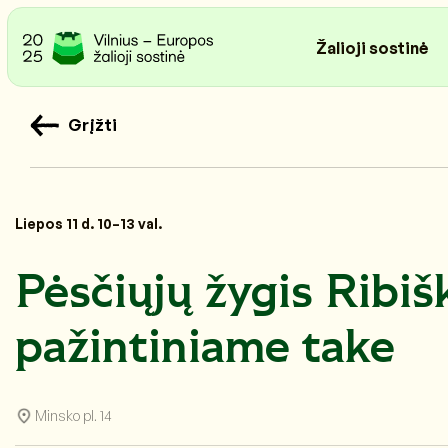
Žalioji sostinė
Grįžti
Liepos 11 d. 10–13 val.
Pėsčiųjų žygis Ribiš
pažintiniame take
Minsko pl. 14