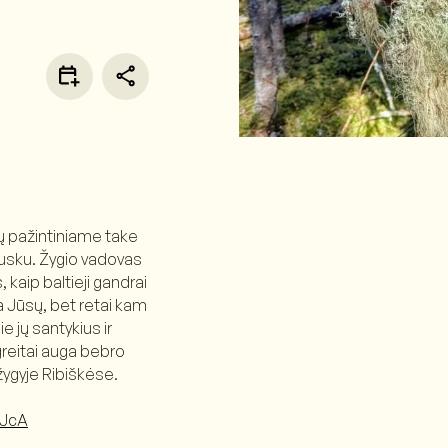
škių pažintiniame take
ausku. Žygio vadovas
kaip baltieji gandrai
ia Jūsų, bet retai kam
 jų santykius ir
p greitai auga bebro
 žygyje Ribiškėse.
hJcA