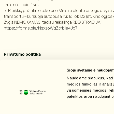
Trukmė – apie 4 val.
Iki Ribiškių pažintinio tako prie Minsko plento patogu atvykti
transportu – kursuoja autobusai Nr. 16; 61; 122 (st. Kinologijos
Žygis NEMOKAMAS, tačiau reikalinga REGISTRACIJA
https://forms.gle/Nsxz6WqZcrb1e4Jo7
Privatumo politika
Šioje svetainėje naudojam
Naudojame slapukus, kad g
medijos funkcijas ir anali
visuomeninės medijos, rekla
pateiktos arba naudojant p