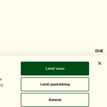
DUK
Leisti visus
su
Leisti pasirinkimą
sų
Atmesti