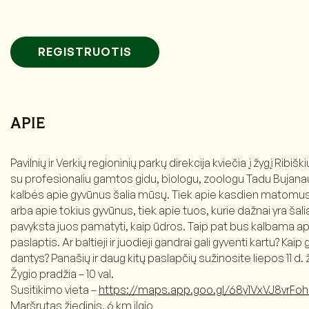
REGISTRUOTIS
APIE
Pavilnių ir Verkių regioninių parkų direkcija kviečia į žygį Ribi
su profesionaliu gamtos gidu, biologu, zoologu Tadu Bujan
kalbės apie gyvūnus šalia mūsų. Tiek apie kasdien matomus, 
arba apie tokius gyvūnus, tiek apie tuos, kurie dažnai yra šal
pavyksta juos pamatyti, kaip ūdros. Taip pat bus kalbama apie
paslaptis. Ar baltieji ir juodieji gandrai gali gyventi kartu? Kai
dantys? Panašių ir daug kitų paslapčių sužinosite liepos 11 d.
Žygio pradžia – 10 val.
Susitikimo vieta –
https://maps.app.goo.gl/68y1VxVJ8vrFo
Maršrutas žiedinis, 6 km ilgio