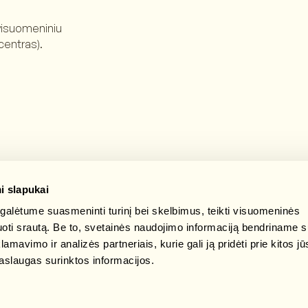
 visuomeniniu
 centras).
i slapukai
alėtume suasmeninti turinį bei skelbimus, teikti visuomeninės
zuoti srautą. Be to, svetainės naudojimo informaciją bendriname 
mavimo ir analizės partneriais, kurie gali ją pridėti prie kitos jū
aslaugas surinktos informacijos.