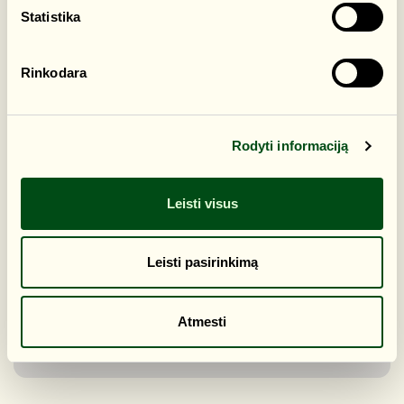
Statistika
Trakų g. 10
Rinkodara
Rodyti informaciją
Leisti visus
Leisti pasirinkimą
Atmesti