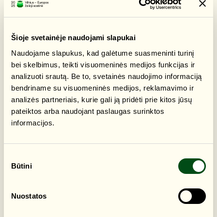
„Pinhole“ fotografija – tai viena seniausių ir paprasčiausių
fotografijos technikų, kai vaizdas fiksuojamas per labai
mažą skylutę (angl. pinhole – adatėlės skylutė), o ne per
Šioje svetainėje naudojami slapukai
objektyvą.
Naudojame slapukus, kad galėtume suasmeninti turinį
Edukacijos metu susipažinsime su analoginės
bei skelbimus, teikti visuomeninės medijos funkcijas ir
fotografijos istorija ir procesu. Iš pradžių patys
analizuoti srautą. Be to, svetainės naudojimo informaciją
pasigaminsime „fotografuojančią dėžutę“ iš
bendriname su visuomeninės medijos, reklamavimo ir
paprasčiausių buityje naudojamų daiktų, tada trumpam
analizės partneriais, kurie gali ją pridėti prie kitos jūsų
tapsime miesto fotografais, kursime kompoziciją ir
pateiktos arba naudojant paslaugas surinktos
galiausiai išryškinsime gautas nuotraukas.
informacijos.
🧵 Visos reikalingos medžiagos bus suteiktos.
✔️ Dalyvavimas nemokamas.
📍 Susitinkame bibliotekos kieme prie šermukšnio, jei lis –
Sutikimo
Būtini
registracijoje.
pasirinkimas
Iki susitikimo!
Nuostatos
ADRESAS