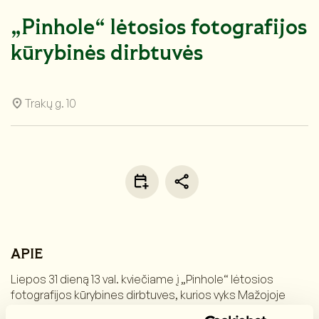
„Pinhole“ lėtosios fotografijos
kūrybinės dirbtuvės
Trakų g. 10
APIE
Liepos 31 dieną 13 val. kviečiame į „Pinhole“ lėtosios
fotografijos kūrybines dirbtuves, kurios vyks Mažojoje
salėje.