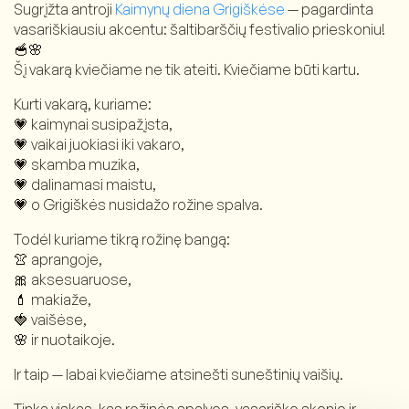
Sugrįžta antroji
Kaimynų diena Grigiškėse
— pagardinta
vasariškiausiu akcentu: šaltibarščių festivalio prieskoniu!
🥣🌸
Šį vakarą kviečiame ne tik ateiti. Kviečiame būti kartu.
Kurti vakarą, kuriame:
💗 kaimynai susipažįsta,
💗 vaikai juokiasi iki vakaro,
💗 skamba muzika,
💗 dalinamasi maistu,
💗 o Grigiškės nusidažo rožine spalva.
Todėl kuriame tikrą rožinę bangą:
👚 aprangoje,
🎀 aksesuaruose,
💄 makiaže,
🍓 vaišėse,
🌸 ir nuotaikoje.
Ir taip — labai kviečiame atsinešti suneštinių vaišių.
Tinka viskas, kas rožinės spalvos, vasariško skonio ir