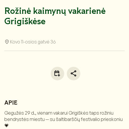
Rožinė kaimynų vakarienė
Grigiškėse
Kovo 11-osios gatvė 36
APIE
Gegužės 29 d., vienam vakarui Grigiškės taps rožiniu
bendrystės miestu — su šaltibarščių festivalio prieskoniu
💗