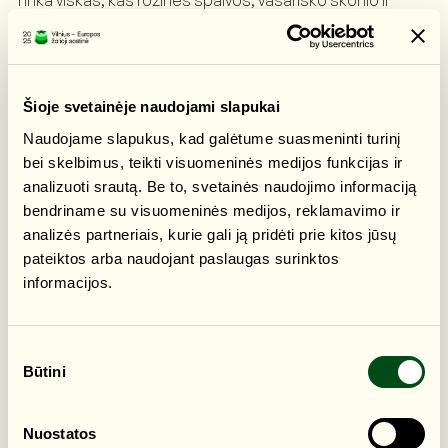
pagaminta dalintis:
🍰 pyragai,
🧁 desertai,
🍉 vaisiai,
Šioje svetainėje naudojami slapukai
🍓 uogos,
🥤 naminiai gėrimai ar slaptas receptas, kuriuo didžiuojasi
Naudojame slapukus, kad galėtume suasmeninti turinį
jūsų virtuvė.
bei skelbimus, teikti visuomeninės medijos funkcijas ir
analizuoti srautą. Be to, svetainės naudojimo informaciją
Nes šį vakarą dalinsimės ne tik maistu.
bendriname su visuomeninės medijos, reklamavimo ir
Dalinsimės savo namų skoniu.
analizės partneriais, kurie gali ją pridėti prie kitos jūsų
✨ jūsų lauks:
pateiktos arba naudojant paslaugas surinktos
🎨 bendruomenės kuriamos dekoracijos ir kūrybinės
informacijos.
veiklos, kurias ruošia mūsų darželiai, gimnazijos,
biblioteka, senjorų klubas „Darbščiosios bitutės“ ir meno
mokykla;
Sutikimo
🎙 gyva įrašų studija pokalbiams, istorijoms ir netikėtoms
Būtini
pasirinkimas
emocijoms;
🥣 kavinės „Pas Sandra“ pristatomas unikalus Grigiškių
šaltibarščių receptas ir vaišės šimtams šio vakaro
Nuostatos