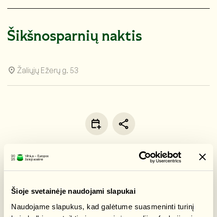
Šikšnosparnių naktis
Žaliųjų Ežerų g. 53
APIE
Kviečiami visus, norinčius pasivaikščioti po Ežerėlių
Šioje svetainėje naudojami slapukai
geomorfologinį draustinį Verkių regioniniame parke ir
Naudojame slapukus, kad galėtume suasmeninti turinį
sužinoti apie vienus labiausiai mitais apipintus ir