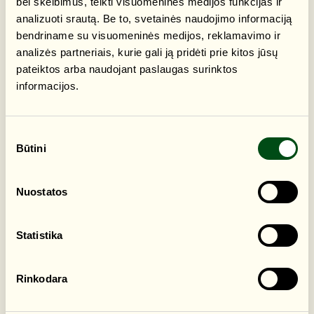
bei skelbimus, teikti visuomeninės medijos funkcijas ir
paslaptingus gyvūnus – šikšnosparnius. Sužinosimeapie
analizuoti srautą. Be to, svetainės naudojimo informaciją
jų gyvenimo būdą, kuo minta, bandysime išgirsti
bendriname su visuomeninės medijos, reklamavimo ir
šikšnosparnių „balsus”. Keliausime kartu su
analizės partneriais, kurie gali ją pridėti prie kitos jūsų
šikšnosparnių ekspertu Remigijumi Karpuška.
Nepamirškite pasirūpinti tinkama apranga, avalyne, bei
pateiktos arba naudojant paslaugas surinktos
žibintuvėliais.
informacijos.
ADRESAS
Sutikimo
Žaliųjų Ežerų g. 53
Būtini
pasirinkimas
Nuostatos
Statistika
Rinkodara