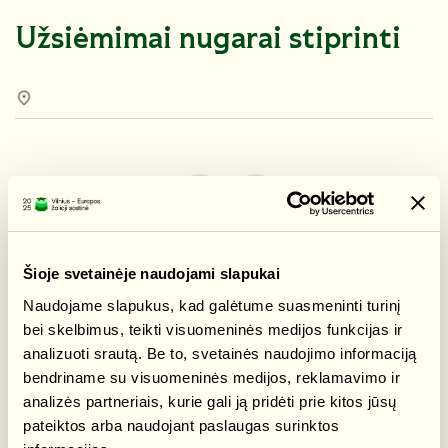
Užsiėmimai nugarai stiprinti
Šioje svetainėje naudojami slapukai
APIE
Naudojame slapukus, kad galėtume suasmeninti turinį
bei skelbimus, teikti visuomeninės medijos funkcijas ir
Užsiėmimai, kurie padės išvengti nugaros skausmų per
analizuoti srautą. Be to, svetainės naudojimo informaciją
fiziškai aktyvią veiklą.
bendriname su visuomeninės medijos, reklamavimo ir
Užsiėmimuose gali dalyvauti darbingo amžiaus asmenys
analizės partneriais, kurie gali ją pridėti prie kitos jūsų
nuo 18 iki 64 m.
pateiktos arba naudojant paslaugas surinktos