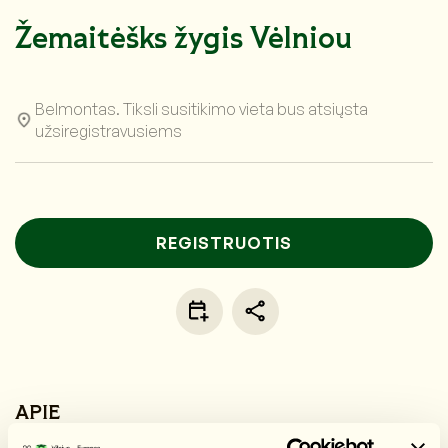
Žemaitėšks žygis Vėlniou
Belmontas. Tiksli susitikimo vieta bus atsiųsta
užsiregistravusiems
REGISTRUOTIS
APIE
Žemaitėšks, nes, o kudie ne? To pati, a pats, draugė,