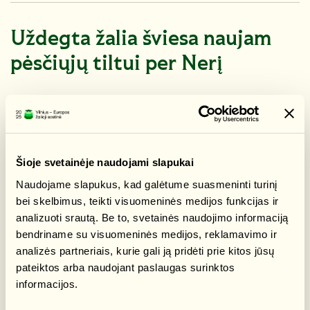
Uždegta žalia šviesa naujam
pėsčiųjų tiltui per Nerį
Vilniaus miesto savivaldybė išdavė statybos leidimą
naujam pėsčiųjų ir dviratininkų tiltui per Nerį. Tiltas sujungs
A. Goštauto ir Upės gatves bei taps svarbia grandimi
Šioje svetainėje naudojami slapukai
darnaus judumo infrastruktūroje. Planuojama, kad tiltas
bus baigtas iki 2027 m.
Naudojame slapukus, kad galėtume suasmeninti turinį
bei skelbimus, teikti visuomeninės medijos funkcijas ir
„Naujasis pėsčiųjų ir dviratininkų tiltas papuoš atnaujintą
analizuoti srautą. Be to, svetainės naudojimo informaciją
Neries krantinę ir atlieps didėjantį vilniečių poreikį
bendriname su visuomeninės medijos, reklamavimo ir
patogioms ir aplinkai draugiškoms jungtims. Tiltas
analizės partneriais, kurie gali ją pridėti prie kitos jūsų
sujungs Žvėryną, Saltoniškes ir miesto centrą“, – sako
pateiktos arba naudojant paslaugas surinktos
Vilniaus miesto meras Valdas Benkunskas.
informacijos.
112 metrų ilgio ir 14 metrų pločio tiltas taps svarbia darnaus