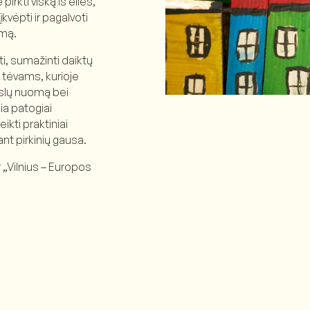
rkti viską iš eilės,
įkvėpti ir pagalvoti
omą.
i, sumažinti daiktų
 tėvams, kurioje
islų nuomą bei
Čia patogiai
eikti praktiniai
nt pirkinių gausa.
 „Vilnius – Europos