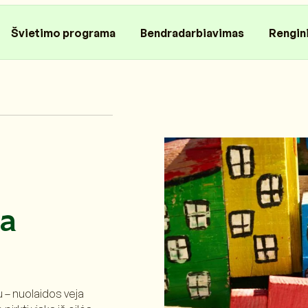
Švietimo programa
Bendradarbiavimas
Rengin
ma
u – nuolaidos veja