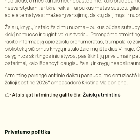
nuolaidas, o mes kartais net nepastebime, kaip pradedame pi
nesvarstydami, ar tikrai reikia. Tai puikus metas sustoti, giliai 
apie alternatyvas: mažesnį vartojimą, daiktų dalijimąsi ir nu
Žaislų, knygų ir stalo žaidimų nuoma – puikus būdas sutaupyt
kiekį namuose ir auginti vaikus tvariau. Parengėme atmintinę
rasite informaciją apie žaislų prenumeratas, trumpalaikę ža
bibliotekų siūlomus knygų ir stalo žaidimų išteklius Vilniuje. 
palygintos skirtingos iniciatyvos, paaiškinti jų privalumai ir pat
patarimai, kaip išbandyti daugiau žaislų ir knygų neapsikrauna
Atmintinę parengė antrinio daiktų panaudojimo entuziastė ir
žalioji sostinė 2025“ ambasadorė Kristina Maldonienė.
👉
Atsisiųsti atmintinę galite čia:
Žaislų atmintinė
Privatumo politika